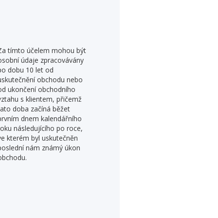
Za tímto účelem mohou být
osobní údaje zpracovávány
po dobu 10 let od
uskutečnění obchodu nebo
od ukončení obchodního
vztahu s klientem, přičemž
tato doba začíná běžet
prvním dnem kalendářního
roku následujícího po roce,
ve kterém byl uskutečněn
poslední nám známý úkon
obchodu.