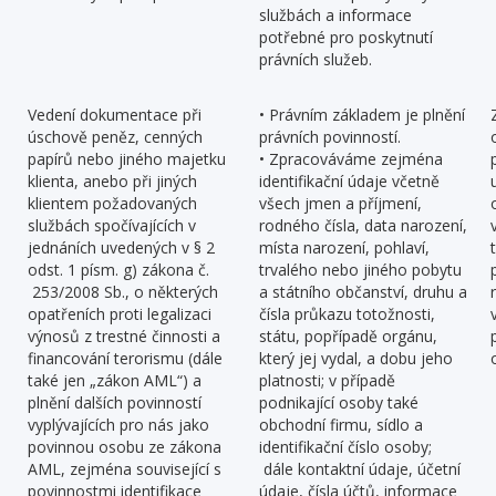
službách a informace
potřebné pro poskytnutí
právních služeb.
Vedení dokumentace při
• Právním základem je plnění
úschově peněz, cenných
právních povinností.
papírů nebo jiného majetku
• Zpracováváme zejména
klienta, anebo při jiných
identifikační údaje včetně
klientem požadovaných
všech jmen a příjmení,
službách spočívajících v
rodného čísla, data narození,
jednáních uvedených v § 2
místa narození, pohlaví,
odst. 1 písm. g) zákona č.
trvalého nebo jiného pobytu
253/2008 Sb., o některých
a státního občanství, druhu a
opatřeních proti legalizaci
čísla průkazu totožnosti,
výnosů z trestné činnosti a
státu, popřípadě orgánu,
financování terorismu (dále
který jej vydal, a dobu jeho
také jen „zákon AML“) a
platnosti; v případě
plnění dalších povinností
podnikající osoby také
vyplývajících pro nás jako
obchodní firmu, sídlo a
povinnou osobu ze zákona
identifikační číslo osoby;
AML, zejména související s
dále kontaktní údaje, účetní
povinnostmi identifikace
údaje, čísla účtů, informace