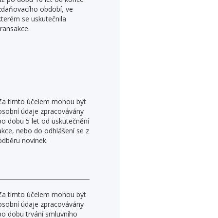
zdaňovacího období, ve
kterém se uskutečnila
transakce.
Za tímto účelem mohou být
osobní údaje zpracovávány
po dobu 5 let od uskutečnění
akce, nebo do odhlášení se z
odběru novinek.
Za tímto účelem mohou být
osobní údaje zpracovávány
po dobu trvání smluvního