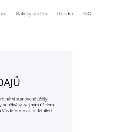
více
Balíčky služeb
Ukázka
FAQ
DAJŮ
ro námi stanovené účely.
y používány za jiným účelem.
ás informovali o detailech