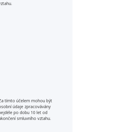
vztahu.
Za tímto účelem mohou být
osobní údaje zpracovávány
nejdéle po dobu 10 let od
ukončení smluvního vztahu.