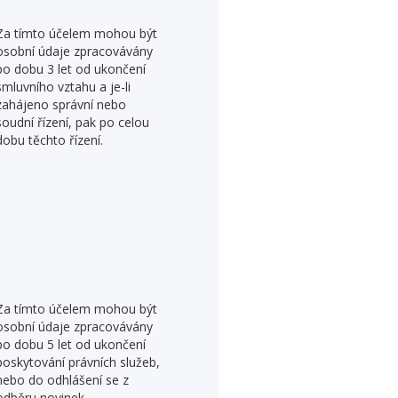
Za tímto účelem mohou být
osobní údaje zpracovávány
po dobu 3 let od ukončení
smluvního vztahu a je-li
zahájeno správní nebo
soudní řízení, pak po celou
dobu těchto řízení.
Za tímto účelem mohou být
osobní údaje zpracovávány
po dobu 5 let od ukončení
poskytování právních služeb,
nebo do odhlášení se z
odběru novinek.