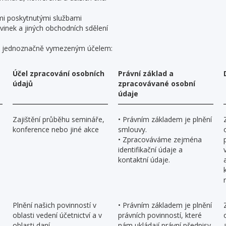
ámi poskytnutými službami
vinek a jiných obchodních sdělení
a jednoznačně vymezeným účelem:
Účel zpracování osobních
Právní základ a
údajů
zpracovávané osobní
údaje
Zajištění průběhu semináře,
• Právním základem je plnění
konference nebo jiné akce
smlouvy.
• Zpracováváme zejména
identifikační údaje a
kontaktní údaje.
Plnění našich povinností v
• Právním základem je plnění
oblasti vedení účetnictví a v
právních povinností, které
oblasti daní
nám ukládají právní předpisy