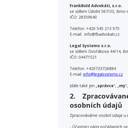
FrankBold Advokáti, s.r.o.
se sídlem Údolní 567/33, Brno
IČO: 28359640
Telefon:
+420 545 213 975
E-mail: info@fbadvokati.cz
Legal Systems s.r.o.
se sídlem Dvořákova 44/14, B
IČO: 04471521
Telefon: +420733726884
E-mail:
info@legalsystems.cz
(dále také jen „
správce
“, „
my
“
2. Zpracovávané 
osobních údajů
Zpracováváme osobní údaje u ná
- Účastníci námi pořádaných se