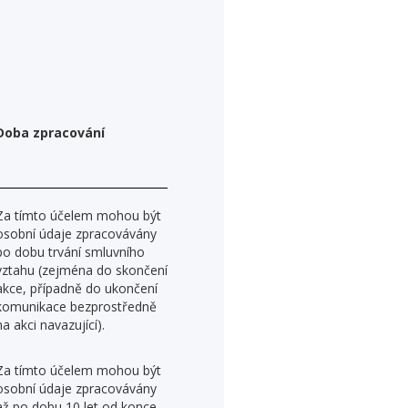
Doba zpracování
Za tímto účelem mohou být
osobní údaje zpracovávány
po dobu trvání smluvního
vztahu (zejména do skončení
akce, případně do ukončení
komunikace bezprostředně
na akci navazující).
Za tímto účelem mohou být
osobní údaje zpracovávány
až po dobu 10 let od konce