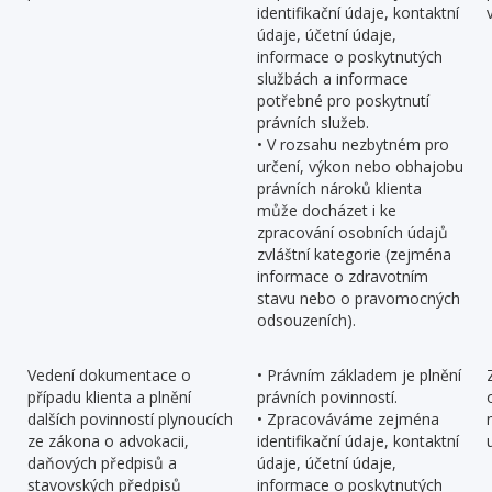
identifikační údaje, kontaktní
údaje, účetní údaje,
informace o poskytnutých
službách a informace
potřebné pro poskytnutí
právních služeb.
• V rozsahu nezbytném pro
určení, výkon nebo obhajobu
právních nároků klienta
může docházet i ke
zpracování osobních údajů
zvláštní kategorie (zejména
informace o zdravotním
stavu nebo o pravomocných
odsouzeních).
Vedení dokumentace o
• Právním základem je plnění
případu klienta a plnění
právních povinností.
dalších povinností plynoucích
• Zpracováváme zejména
ze zákona o advokacii,
identifikační údaje, kontaktní
daňových předpisů a
údaje, účetní údaje,
stavovských předpisů
informace o poskytnutých