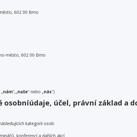
-město, 602 00 Brno
rno-město, 602 00 Brno
, „
nám
“,„
naše
“ nebo „
nás
“)
osobníúdaje, účel, právní základ a d
sledujících kategorií osob:
minářů, konferencí a dalších akcí