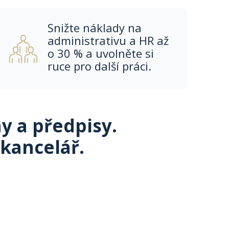
Snižte náklady na
administrativu a HR ​až
o 30 %​ a uvolněte si
ruce pro další práci. ​
y a předpisy.
kancelář.