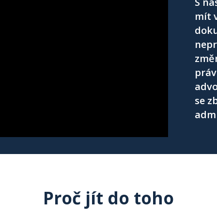
S na
mít 
doku
nepr
změn
práv
advo
se z
admi
Proč jít do toho