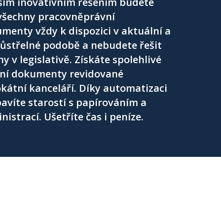
ším inovativním řešením budete
všechny pracovněprávní
menty vždy k dispozici v aktuální a
ůstřelné podobě a nebudete řešit
y v legislativě. Získáte spolehlivé
ní dokumenty revidované
kátní kanceláří. Díky automatizaci
bavíte starostí s papírováním a
nistrací. Ušetříte čas i peníze.