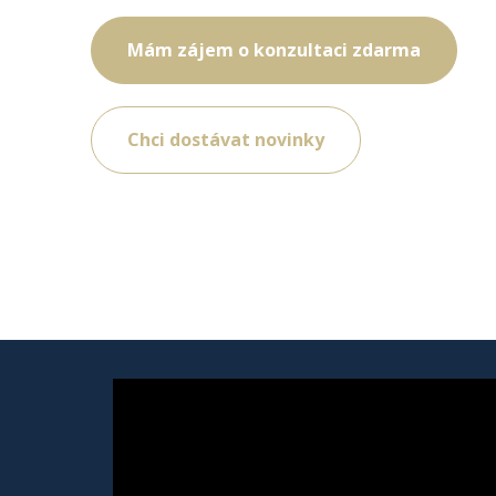
Mám zájem o konzultaci zdarma
Chci dostávat novinky