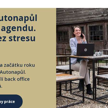
Autonapůl
R agendu.
ez stresu
na začátku roku
 Autonapůl.
í back office
.
ny práce