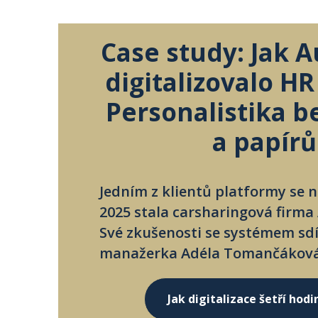
Case study: Jak 
digitalizovalo H
Personalistika b
a papírů
Jedním z klientů platformy se 
2025 stala carsharingová firma
Své zkušenosti se systémem sdíl
manažerka Adéla Tomančáková
Jak digitalizace šetří hodi