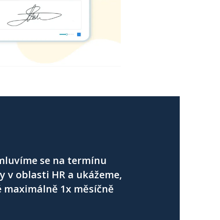
mluvíme se na termínu
y v oblasti HR a ukážeme,
ké maximálně 1x měsíčně